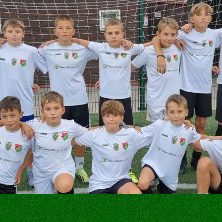
oda Śląska
SEKCJE SPORTOWE
SPONSORZY
IA
AKADEMIA PIŁKARSKA
SPONSORZY
T KLUBU
SEKCJA PŁYWACKA
OFERTA SPO
SEKCJA LEKKOATLETYCZNA