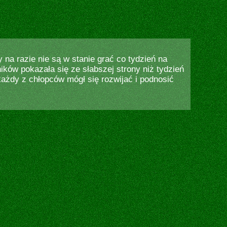
na razie nie są w stanie grać co tydzień na
ków pokazała się ze słabszej strony niż tydzień
ażdy z chłopców mógł się rozwijać i podnosić