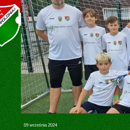
Oficjalna strona MLKS POLONIA Śr
STRONA GŁÓWNA
KLUB
HISTOR
STATU
09 września 2024