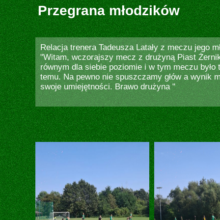
Przegrana młodzików
Relacja trenera Tadeusza Latały z meczu jego 
"Witam, wczorajszy mecz z drużyną Piast Żerniki
równym dla siebie poziomie i w tym meczu było 
temu. Na pewno nie spuszczamy głów a wynik mob
swoje umiejętności. Brawo drużyna "