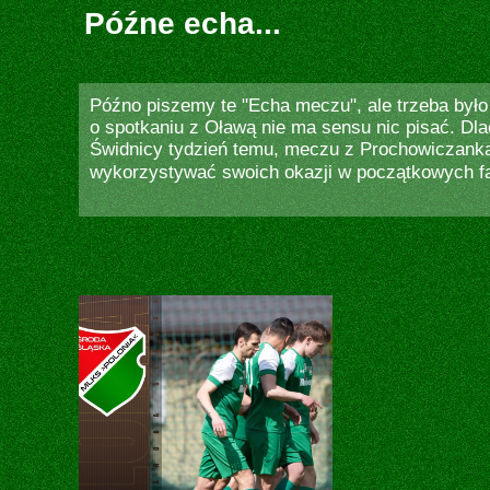
Późne echa...
Późno piszemy te "Echa meczu", ale trzeba było
o spotkaniu z Oławą nie ma sensu nic pisać. Dl
Świdnicy tydzień temu, meczu z Prochowiczanką 
wykorzystywać swoich okazji w początkowych fa