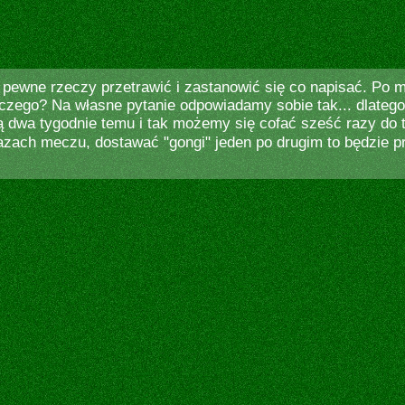
 pewne rzeczy przetrawić i zastanowić się co napisać. Po
aczego? Na własne pytanie odpowiadamy sobie tak... dlateg
dwa tygodnie temu i tak możemy się cofać sześć razy do t
zach meczu, dostawać "gongi" jeden po drugim to będzie p