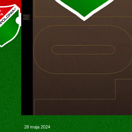
Oficjalna strona MLKS POLONIA Śr
STRONA GŁÓWNA
KLUB
HISTOR
STATU
28 maja 2024