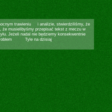
 mocnym trawieniu
i analizie, stwierdziliśmy, że
o, że musielibyśmy przepisać tekst z meczu w
yłu. Jeżeli nadal nie będziemy konsekwentnie
roblem
Tyle na dzisiaj
.