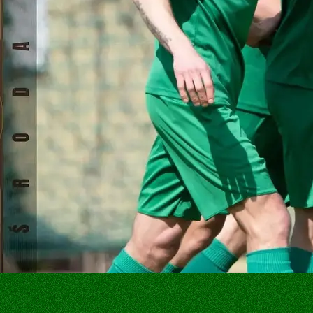
oda Śląska
SEKCJE SPORTOWE
SPONSORZY
IA
AKADEMIA PIŁKARSKA
SPONSORZY
T KLUBU
SEKCJA PŁYWACKA
OFERTA SPO
SEKCJA LEKKOATLETYCZNA