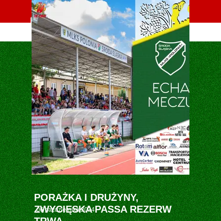
Oficjalna strona MLKS POLONIA Środa Śląska
PORAŻKA I DRUŻYNY,
ZWYCIĘSKA PASSA REZERW
06 października 2024