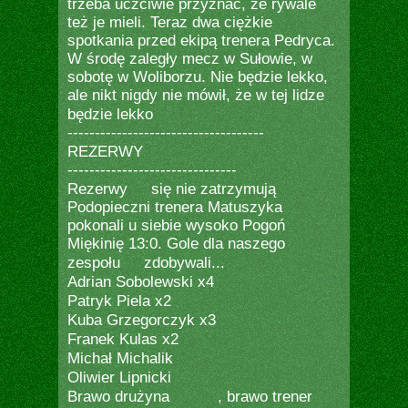
trzeba uczciwie przyznać, że rywale
też je mieli. Teraz dwa ciężkie
spotkania przed ekipą trenera Pedryca.
W środę zaległy mecz w Sułowie, w
sobotę w Woliborzu. Nie będzie lekko,
ale nikt nigdy nie mówił, że w tej lidze
będzie lekko
------------------------------------
REZERWY
-------------------------------
Rezerwy
się nie zatrzymują
Podopieczni trenera Matuszyka
pokonali u siebie wysoko Pogoń
Miękinię 13:0. Gole dla naszego
zespołu
zdobywali...
Adrian Sobolewski x4
Patryk Piela x2
Kuba Grzegorczyk x3
Franek Kulas x2
Michał Michalik
Oliwier Lipnicki
Brawo drużyna
, brawo trener