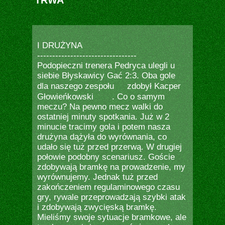
TRWA
I DRUŻYNA
---------------------------------
Podopieczni trenera Pedryca ulegli u
siebie Błyskawicy Gać 2:3. Oba gole
dla naszego zespołu
zdobył Kacper
Głowieńkowski
. Co o samym
meczu? Na pewno mecz walki do
ostatniej minuty spotkania. Już w 2
minucie tracimy gola i potem nasza
drużyna dążyła do wyrównania, co
udało się tuż przed przerwą. W drugiej
połowie podobny scenariusz. Goście
zdobywają bramkę na prowadzenie, my
wyrównujemy. Jednak tuż przed
zakończeniem regulaminowego czasu
gry, rywale przeprowadzają szybki atak
i zdobywają zwycięską bramkę.
Mieliśmy swoje sytuacje bramkowe, ale