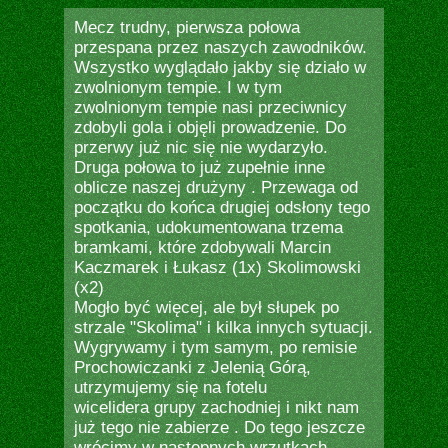
Mecz trudny, pierwsza połowa
przespana przez naszych zawodników.
Wszystko wyglądało jakby się działo w
zwolnionym tempie. I w tym
zwolnionym tempie nasi przeciwnicy
zdobyli gola i objęli prowadzenie. Do
przerwy już nic się nie wydarzyło.
Druga połowa to już zupełnie inne
oblicze naszej drużyny . Przewaga od
początku do końca drugiej odsłony tego
spotkania, udokumentowana trzema
bramkami, które zdobywali Marcin
Kaczmarek i Łukasz (1x) Skolimowski
(x2)
Mogło być więcej, ale był słupek po
strzale "Skolima" i kilka innych sytuacji.
Wygrywamy i tym samym, po remisie
Prochowiczanki z Jelenią Górą,
utrzymujemy się na fotelu
wicelidera grupy zachodniej i nikt nam
już tego nie zabierze . Do tego jeszcze
wrócimy w następnych wrzutkach.