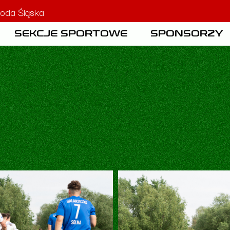
oda Śląska
SEKCJE SPORTOWE
SPONSORZY
IA
AKADEMIA PIŁKARSKA
SPONSORZY
T KLUBU
SEKCJA PŁYWACKA
OFERTA SPO
SEKCJA LEKKOATLETYCZNA