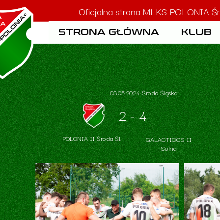
Oficjalna strona MLKS POLONIA Śr
STRONA GŁÓWNA
KLUB
HISTOR
STATU
03.05.2024 Środa Śląska
2 - 4
POLONIA II Środa Śl.
GALACTICOS II
Solna