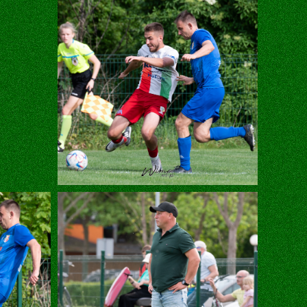
eniu podczas
wisu,
a wszystkie