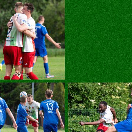
liki cookie
ałe pliki danych, które są przechowywane na Twoim urządz
stron internetowych. Używamy ich do poprawy działania ser
 treści, oraz analizy ruchu na stronie.
Dostosuj
Zezwól n