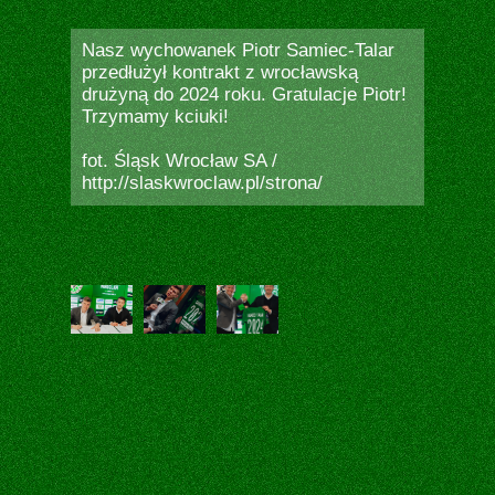
Nasz wychowanek Piotr Samiec-Talar
przedłużył kontrakt z wrocławską
drużyną do 2024 roku. Gratulacje Piotr!
Trzymamy kciuki!
fot. Śląsk Wrocław SA /
http://slaskwroclaw.pl/strona/