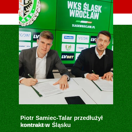
Oficjalna strona MLKS POLONIA Środa Śląska
Piotr Samiec-Talar przedłużył
kontrakt w Śląsku
26 stycznia 2023