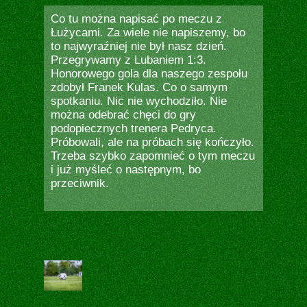
Co tu można napisać po meczu z
Łużycami. Za wiele nie napiszemy, bo
to najwyraźniej nie był nasz dzień.
Przegrywamy z Lubaniem 1:3.
Honorowego gola dla naszego zespołu
zdobył Franek Kulas. Co o samym
spotkaniu. Nic nie wychodziło. Nie
można odebrać chęci do gry
podopiecznych trenera Pedryca.
Próbowali, ale na próbach się kończyło.
Trzeba szybko zapomnieć o tym meczu
i już myśleć o następnym, bo
przeciwnik.