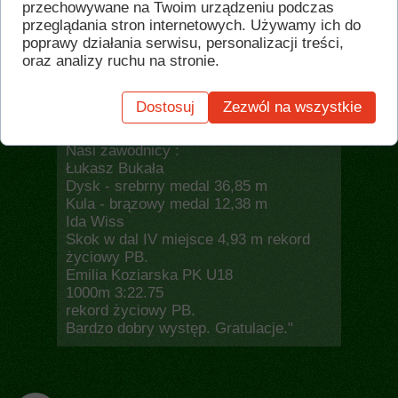
trenera Romana Kuczy...
przechowywane na Twoim urządzeniu podczas
przeglądania stron internetowych. Używamy ich do
poprawy działania serwisu, personalizacji treści,
oraz analizy ruchu na stronie.
"W niedziele 9.06.2024 w Jeleniej
Górze
Dostosuj
Zezwól na wszystkie
odbyły się Mistrzostwa Dolnego Śląska
w Lekkiej Atletyce U16.
Nasi zawodnicy :
Łukasz Bukała
Dysk - srebrny medal 36,85 m
Kula - brązowy medal 12,38 m
Ida Wiss
Skok w dal IV miejsce 4,93 m rekord
życiowy PB.
Emilia Koziarska PK U18
1000m 3:22.75
rekord życiowy PB.
Bardzo dobry występ. Gratulacje."