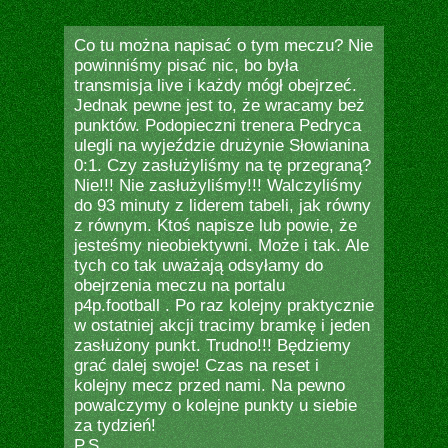
Co tu można napisać o tym meczu? Nie
powinniśmy pisać nic, bo była
transmisja live i każdy mógł obejrzeć.
Jednak pewne jest to, że wracamy beż
punktów. Podopieczni trenera Pedryca
ulegli na wyjeździe drużynie Słowianina
0:1. Czy zasłużyliśmy na tę przegraną?
Nie!!! Nie zasłużyliśmy!!! Walczyliśmy
do 93 minuty z liderem tabeli, jak równy
z równym. Ktoś napisze lub powie, że
jesteśmy nieobiektywni. Może i tak. Ale
tych co tak uważają odsyłamy do
obejrzenia meczu na portalu
p4p.football
. Po raz kolejny praktycznie
w ostatniej akcji tracimy bramkę i jeden
zasłużony punkt. Trudno!!! Będziemy
grać dalej swoje! Czas na reset i
kolejny mecz przed nami. Na pewno
powalczymy o kolejne punkty u siebie
za tydzień!
P.S