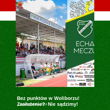
Oficjalna strona MLKS POLONIA Środa Śląska
Bez punktów w Woliborzu!
Zasłużenie? Nie sądzimy!
13 października 2024